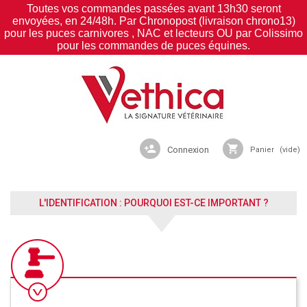
Toutes vos commandes passées avant 13h30 seront
envoyées, en 24/48h. Par Chronopost (livraison chrono13)
pour les puces carnivores , NAC et lecteurs OU par Colissimo
pour les commandes de puces équines.
person_add
shopping_cart
Connexion
Panier
(vide)
L'IDENTIFICATION : POURQUOI EST-CE IMPORTANT ?