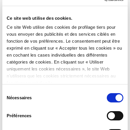
Ce site web utilise des cookies.
Ce site Web utilise des cookies de profilage tiers pour
Scannez le blister Vethica
vous envoyer des publicités et des services ciblés en
composé de l’injecteur pour
fonction de vos préférences. Le consentement peut être
vérifier que la puce
exprimé en cliquant sur « Accepter tous les cookies » ou
électronique soit fonctionnelle
et que le code correspond bien
en cochant les cases individuelles des différentes
au code barre inscrit sur
catégories de cookies. En cliquant sur « Utiliser
l’étiquette.
uniquement les cookies nécessaires », le site Web
n'utilisera que les cookies strictement nécessaires au
fonctionnement du site.
Sélection
Nécessaires
du
Implantez la puce Vethica et
scannez à nouveau l’animal
consentement
pour vérifier que la puce soit
aisément localisable.
Préférences