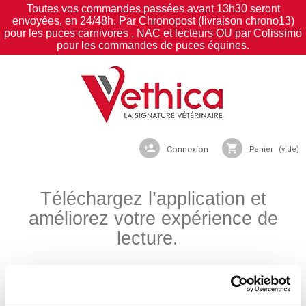
Toutes vos commandes passées avant 13h30 seront
envoyées, en 24/48h. Par Chronopost (livraison chrono13)
pour les puces carnivores , NAC et lecteurs OU par Colissimo
pour les commandes de puces équines.
person_add
shopping_cart
Connexion
Panier
(vide)
Téléchargez l’application et
améliorez votre
expérience de
lecture.