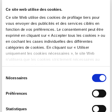
Ce site web utilise des cookies.
Ce site Web utilise des cookies de profilage tiers pour
vous envoyer des publicités et des services ciblés en
fonction de vos préférences. Le consentement peut être
exprimé en cliquant sur « Accepter tous les cookies » ou
en cochant les cases individuelles des différentes
Datamars PET Scanner Support
est une application
gratuite conçue
catégories de cookies. En cliquant sur « Utiliser
pour améliorer votre expérience avec les
lecteurs RFID basse
uniquement les cookies nécessaires », le site Web
fréquence de Datamars pour la
lecture des puces électroniques.
n'utilisera que les cookies strictement nécessaires au
fonctionnement du site.
Sélection
Nécessaires
du
consentement
Préférences
Veuillez noter :
cette application est spécialement conçue pour
Statistiques
fonctionner
avec les lecteurs RFID professionnels pour animaux de